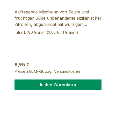
Aufregende Mischung von Säure und
fruchtiger Süße unbehandelter sizilianischer
Zitronen, abgerundet mit würzigem
Rosmarin. Raffinierter Akzent durch feine
Inhalt:
180 Gramm
(0,05 € / 1 Gramm)
Zesten. Liebt cremige Desserts mit
Mascarpone, aber auch als Dipp zu
Herzhaftem geeignet. Zutaten: 80% frische
Zitronen, Zucker, Zitronensaft, 1,5%
Rosmarin, Geliermittel: Pektin
Regulärer Preis:
8,95 €
Preise inkl. MwSt. zzgl. Versandkosten
In den Warenkorb