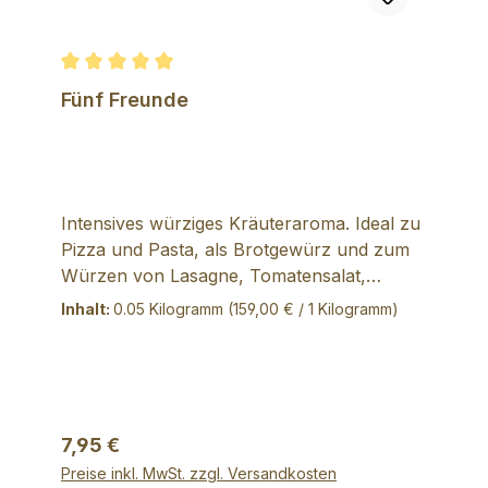
Durchschnittliche Bewertung von 5 von 5 Sternen
Fünf Freunde
Intensives würziges Kräuteraroma. Ideal zu
Pizza und Pasta, als Brotgewürz und zum
Würzen von Lasagne, Tomatensalat,
Suppen und Gemüse. Als Dip mit Butter,
Inhalt:
0.05 Kilogramm
(159,00 € / 1 Kilogramm)
Schmand oder Quark verrühren. Schmeckt
herrlich zu Foccacia, gegrilltem Schafskäse,
Brat- und Ofenkartoffeln. Zutaten:
Rosmarin, Thymian, Oregano, Basilikum,
Bohnenkraut, Pfeffer, Meersalz,
Regulärer Preis:
7,95 €
Rohrohrzucker.
Preise inkl. MwSt. zzgl. Versandkosten