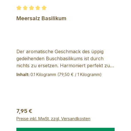
Durchschnittliche Bewertung von 5 von 5 Sternen
Meersalz Basilikum
Der aromatische Geschmack des üppig
gedeihenden Buschbasilikums ist durch
nichts zu ersetzen. Harmoniert perfekt zu
Knoblauch und Tomaten. Ein Genuss zu
Inhalt:
0.1 Kilogramm
(79,50 € / 1 Kilogramm)
Wildkräutersalat, Frischkäse, Omelett,
Risotto und Pasta Saucen. Zutaten: 80%
Meersalz, 20% Basilikum
Regulärer Preis:
7,95 €
Preise inkl. MwSt. zzgl. Versandkosten