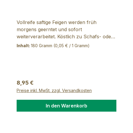
ersten Früchte tragen sie nach 4-10
Jahren. Trägt ein Baum ca. 20kg Oliven, so
liegt der Ertrag bei 3-4 Litern reinen
Vollreife saftige Feigen werden früh
Olivenöls. Herkunftsland: Italien/Sizilien
morgens geerntet und sofort
weiterverarbeitet. Köstlich zu Schafs- oder
Ziegenkäse. Ein Gedicht zu Walnusseis oder
Inhalt:
180 Gramm
(0,05 € / 1 Gramm)
feiner Rosinenbrioche. Mit echter Bourbon
Vanille verfeinert. Zutaten: 80% frische
Feigen, Zucker, Zitronensaft, 1% Vanille,
Geliermittel: Pektin
Regulärer Preis:
8,95 €
Preise inkl. MwSt. zzgl. Versandkosten
In den Warenkorb