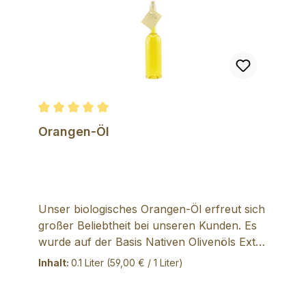
Durchschnittliche Bewertung von 5 von 5 Sternen
Orangen-Öl
Unser biologisches Orangen-Öl erfreut sich
großer Beliebtheit bei unseren Kunden. Es
wurde auf der Basis Nativen Olivenöls Extra
von einem kleinen sizilianischen
Inhalt:
0.1 Liter
(59,00 € / 1 Liter)
Familienunternehmen hergestellt. Das Öl
hat eine sehr angenehme Orangennote. Es