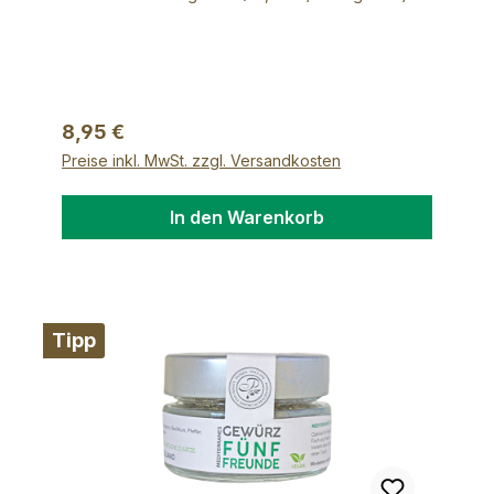
bunter Pfeffer mit rosa Beeren, Peperoni,
Chili, Kreuzkümmel, Paprika, Muskat,
Nelken, getrocknete Zwiebeln,
Rohrohrzucker
Regulärer Preis:
8,95 €
Preise inkl. MwSt. zzgl. Versandkosten
In den Warenkorb
Tipp