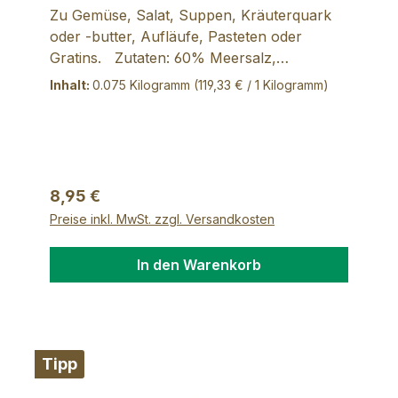
Zu Gemüse, Salat, Suppen, Kräuterquark
oder -butter, Aufläufe, Pasteten oder
Gratins. Zutaten: 60% Meersalz,
mediterrane Kräuter, Muskat, Chili,
Inhalt:
0.075 Kilogramm
(119,33 € / 1 Kilogramm)
Fenchel,Kreuzkümmel, Knoblauch,
Kurkuma, bunter Pfeffer mit rosa Beeren,
Rohrohrzucker
Regulärer Preis:
8,95 €
Preise inkl. MwSt. zzgl. Versandkosten
In den Warenkorb
Tipp