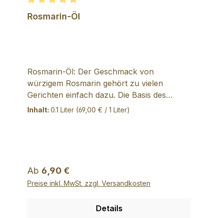
Durchschnittliche Bewertung von 5 von 5 Sternen
Rosmarin-Öl
Rosmarin-Öl: Der Geschmack von
würzigem Rosmarin gehört zu vielen
Gerichten einfach dazu. Die Basis des
biologischen Öls ist ein sehr hochwertiges
Inhalt:
0.1 Liter
(69,00 € / 1 Liter)
Natives Olivenöl Extra aus Sizilien. Geeignet
ist dieses Öl für Suppen mit Pasta und
Bohnen, Fisch, Geflügel-, Pilzgerichten,
Lamm, Schwein, Wild- oder als Einlegeöl
für Ziegen-, Schafskäse. Unser Produzent
Regulärer Preis:
Ab
6,90 €
ist ein Familienbetrieb auf Sizilien (Italien).
Preise inkl. MwSt. zzgl. Versandkosten
Er führt ausschließlich Olivenöle der
Klassifizierung Olio di Oliva extravergine.
Details
Hierunter versteht man das Olivenöl erster