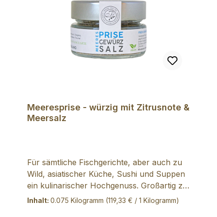
Meeresprise - würzig mit Zitrusnote &
Meersalz
Für sämtliche Fischgerichte, aber auch zu
Wild, asiatischer Küche, Sushi und Suppen
ein kulinarischer Hochgenuss. Großartig zu
reifem Ziegenkäse. Zutaten: 60%
Inhalt:
0.075 Kilogramm
(119,33 € / 1 Kilogramm)
Meersalz, Zitrone, Knoblauch, Oregano,