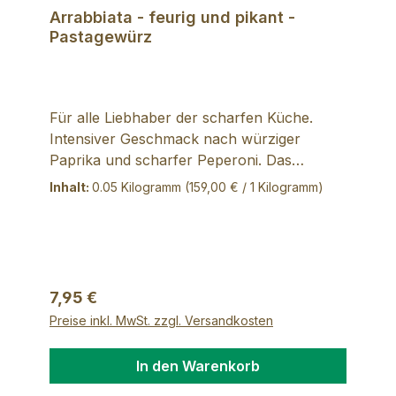
Arrabbiata - feurig und pikant -
Pastagewürz
Für alle Liebhaber der scharfen Küche.
Intensiver Geschmack nach würziger
Paprika und scharfer Peperoni. Das
Gewürz mit etwas Olivenöl in der Pfanne
Inhalt:
0.05 Kilogramm
(159,00 € / 1 Kilogramm)
schwenken, gekochte Pasta dazugeben
und mit frischem Parmesan verfeinern. Mit
Ketchup verrühren und als scharfe Sauce
zu Kartoffeln, Pommes oder als Marinade
für Fleisch verwenden. Zutaten: Paprika
Regulärer Preis:
7,95 €
scharf, Knoblauch, Petersilie, getrocknete
Preise inkl. MwSt. zzgl. Versandkosten
Tomaten, Zwiebeln, bunter Pfeffer, Paprika
süß, Basalikum, Thymian, Oregano, 1,5%
In den Warenkorb
Chili Herkunft: Italien