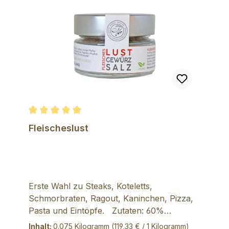
Durchschnittliche Bewertung von 5 von 5 Sternen
Fleischeslust
Erste Wahl zu Steaks, Koteletts,
Schmorbraten, Ragout, Kaninchen, Pizza,
Pasta und Eintöpfe. Zutaten: 60%
Meersalz, Oregano, Rosmarin, Salbei,
Inhalt:
0.075 Kilogramm
(119,33 € / 1 Kilogramm)