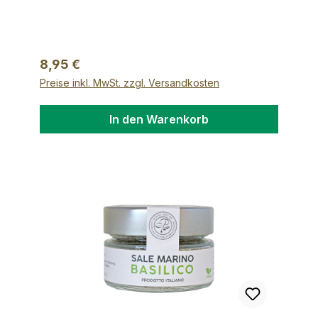
bunter Pfeffer mit rosa Beeren, Sandonino,
Fenchel
Regulärer Preis:
8,95 €
Preise inkl. MwSt. zzgl. Versandkosten
In den Warenkorb