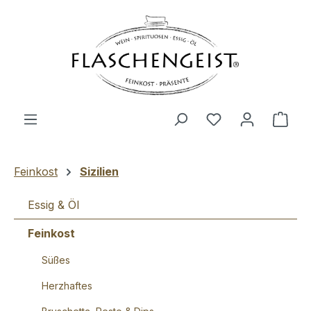
Zum Hauptinhalt springen
Du hast 0 Produ
Ware
Feinkost
Sizilien
Essig & Öl
Feinkost
Süßes
Herzhaftes