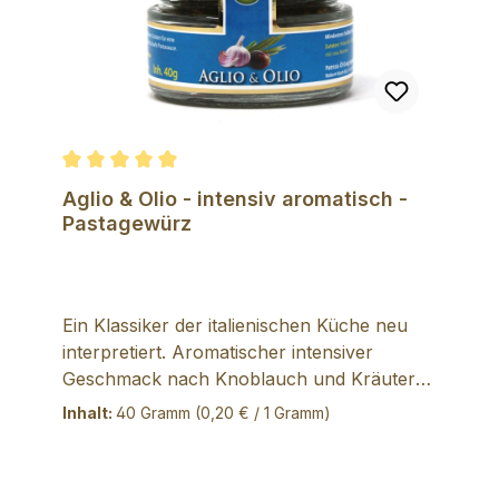
Durchschnittliche Bewertung von 5 von 5 Sternen
Aglio & Olio - intensiv aromatisch -
Pastagewürz
Ein Klassiker der italienischen Küche neu
interpretiert. Aromatischer intensiver
Geschmack nach Knoblauch und Kräutern.
Zutaten: Petersilie, 40% Knoblauch,
Inhalt:
40 Gramm
(0,20 € / 1 Gramm)
Zwiebeln, Salz, Peperoni, bunter Pfeffer mit
rosa Beeren