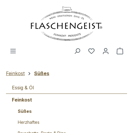
Zum Hauptinhalt springen
Du hast 0 Produ
Ware
Feinkost
Süßes
Essig & Öl
Feinkost
Süßes
Herzhaftes