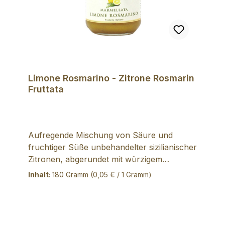
davon gesättigte Fettsäuren 10 g
Kohlenhydrate 71 g - davon Zucker 68 g
Eiweiß 4,30 g Salz 0,13 g
Limone Rosmarino - Zitrone Rosmarin
Fruttata
Aufregende Mischung von Säure und
fruchtiger Süße unbehandelter sizilianischer
Zitronen, abgerundet mit würzigem
Rosmarin. Raffinierter Akzent durch feine
Inhalt:
180 Gramm
(0,05 € / 1 Gramm)
Zesten. Liebt cremige Desserts mit
Mascarpone, aber auch als Dipp zu
Herzhaftem geeignet. Zutaten: 80% frische
Zitronen, Zucker, Zitronensaft, 1,5%