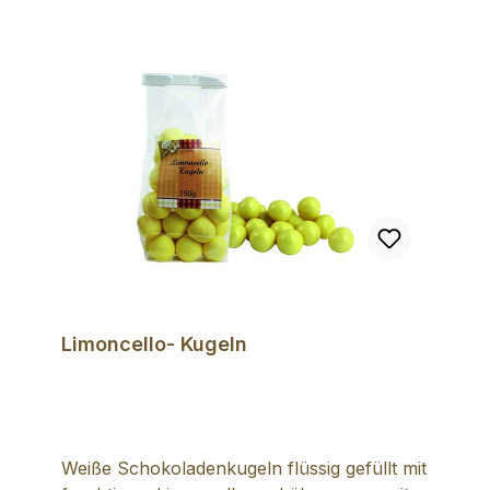
Alter Williams Likör 40% vol. (SULFITE),
Birnensirup, Sahne (MILCH), Butter
(MILCH) ,Keksen (GLUTEN, MILCH)
(WEIZENMEHL, Zucker, Sonnenblumenöl,
Rapsöl, Wasserfrei MILCHFETT,
MILCHZUCKER, MILCHPROTEIN, Salt,
Malzextrakt (GERSTE), Backtriebmittel:
E500ii, Emulgator: Sonnenblumenlecithin,
Antioxidationsmittel: E306), natürliches
Aroma, Emulgator: SOJALECITHIN,
natürliches Vanille-Aroma. Inhalt: 100g
Limoncello- Kugeln
Weiße Schokoladenkugeln flüssig gefüllt mit