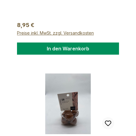
Feigen, Zucker, Zitronensaft, 1% Vanille,
Geliermittel: Pektin
Regulärer Preis:
8,95 €
Preise inkl. MwSt. zzgl. Versandkosten
In den Warenkorb