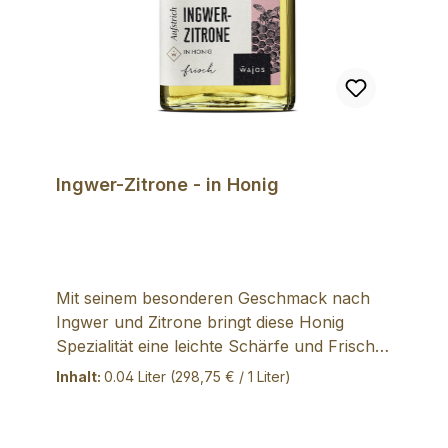
Ingwer-Zitrone - in Honig
Mit seinem besonderen Geschmack nach
Ingwer und Zitrone bringt diese Honig
Spezialität eine leichte Schärfe und Frische
mit sich. Damit ist er nicht einfach nur süß,
Inhalt:
0.04 Liter
(298,75 € / 1 Liter)
wie jeder herkömmliche Bienenhonig. Er
veredelt Gebäck, Dressings, Desserts, Tee
und auch pikante Gerichte und gibt ihnen