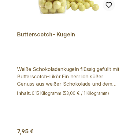
Zucker, VOLLMILCHPULVER, Kakaobutter,
11% Blanc Royal Trüffel-Sahne-Likör
(50%vol.)(MILCH), Glukosesirup, Sahne
(MILCH), Emulgator: SOJALECITHIN,
Butterscotch- Kugeln
natürliches Vanillearoma.
Weiße Schokoladenkugeln flüssig gefüllt mit
Butterscotch-Likör.Ein herrlich süßer
Genuss aus weißer Schokolade und dem
vollen Karamellaroma desButtescotch-
Inhalt:
0.15 Kilogramm
(53,00 € / 1 Kilogramm)
Likörs. Tipp: Leicht gekühlt sind sie
besonders knackig! Zutaten: Zucker,
Kakaobutter, VOLLMILCHpulver, 7%
Butterscoth Likör, MANDEL- und
HASELNUSS-SPLITTER, LAKTOSE,
Regulärer Preis:
7,95 €
Cornflakes (Mais, Zucker, Salz,