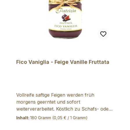
Zucker, 5,2% Feigensaft aus Konzentrat,
Aroma), Sahne (MILCH), Butter (MILCH),
Glukosesirup, Emulgator: SOJALECITHIN,
natürliches Vanille-Aroma. Inhalt: 100g
Fico Vaniglia - Feige Vanille Fruttata
Vollreife saftige Feigen werden früh
morgens geerntet und sofort
weiterverarbeitet. Köstlich zu Schafs- oder
Ziegenkäse. Ein Gedicht zu Walnusseis oder
Inhalt:
180 Gramm
(0,05 € / 1 Gramm)
feiner Rosinenbrioche. Mit echter Bourbon
Vanille verfeinert. Zutaten: 80% frische