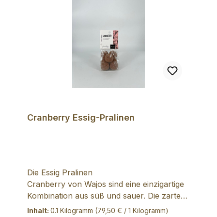
Salz, Sojalecithine, Aromen (enthält Sulfite
und Allergene)
Cranberry Essig-Pralinen
Die Essig Pralinen
Cranberry von Wajos sind eine einzigartige
Kombination aus süß und sauer. Die zarten
Pralinen werden mit einer cremigen
Inhalt:
0.1 Kilogramm
(79,50 € / 1 Kilogramm)