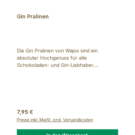
Gin Pralinen
Die Gin Pralinen von Wajos sind ein
absoluter Hochgenuss für alle
Schokoladen- und Gin-Liebhaber.
Die zartschmelzenden
Trüffelpralinen werden
mit echter belgischer Schokolade hergestell
t und mit Wajos Botanical Gin verfeinert. Die
Pralinen enthalten mindestens 60% UTZ-
zertifizierten Kakao und sind ein wahrer
Regulärer Preis:
7,95 €
Gaumenschmaus. Vollmilch Schokolade:
Preise inkl. MwSt. zzgl. Versandkosten
Mindestens 33,6% Kakao – Weisse
Schokolade: mindestens 26,1% Kakao.