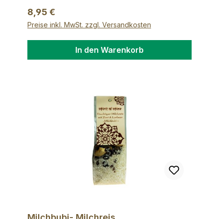
Rosmarin, Geliermittel: Pektin
Regulärer Preis:
8,95 €
Preise inkl. MwSt. zzgl. Versandkosten
In den Warenkorb
Milchbubi- Milchreis