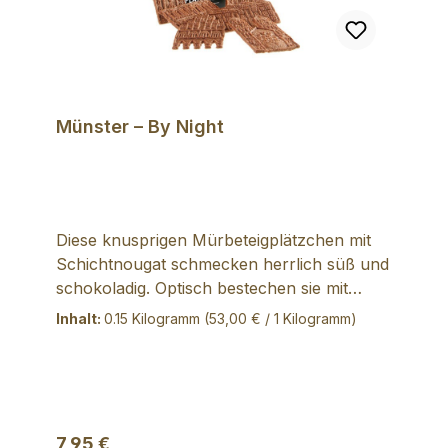
Münster – By Night
Diese knusprigen Mürbeteigplätzchen mit
Schichtnougat schmecken herrlich süß und
schokoladig. Optisch bestechen sie mit
detailverliebten Darstellungen bekannter
Inhalt:
0.15 Kilogramm
(53,00 € / 1 Kilogramm)
Münsteraner Bauwerke und eignen sich
dadurch auch hervorragend als Mitbringsel.
Verkehrsbezeichnung: Mürbeteiggebäck mit
Schichtnougat (4,5%) Zutaten:
WEIZENMEHL, Zucker, BUTTER (25%)
Regulärer Preis:
7,95 €