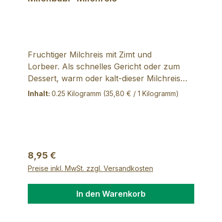
Fruchtiger Milchreis mit Zimt und
Lorbeer. Als schnelles Gericht oder zum
Dessert, warm oder kalt-dieser Milchreis
schmeckt immer!Zubereitung: 1 Liter Milch
Inhalt:
0.25 Kilogramm
(35,80 € / 1 Kilogramm)
mit einer Prise Salz aufkochen lassen, den
Milchreis einrühren und ca. 30 Minuten
köcheln, gelegentlichumrühren und zum
Schluss süßen. Guten Appetit! Inhalt: 96%
Milchreis (EU), Kirschen, Aprikosen, Äpfel,
Regulärer Preis:
8,95 €
0,2% Zimt, ein Lorbeerblatt. Brennwert:
Preise inkl. MwSt. zzgl. Versandkosten
1326kcal/ 316cJ Fett: 1,1g gesättigte
Fettsäuren: 0,4g Kohlenhydrate: 65g
In den Warenkorb
Zucker: 6g Eiweiß: 4,3g Salz: 0g