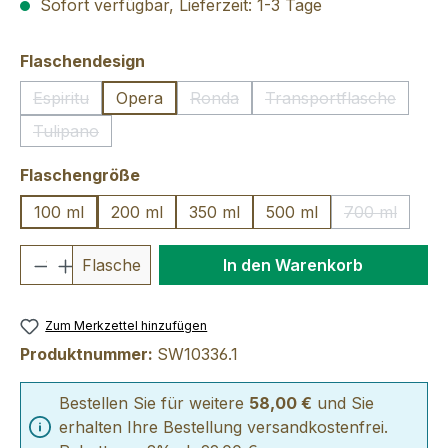
Sofort verfügbar, Lieferzeit: 1-3 Tage
auswählen
Flaschendesign
Espiritu
Opera
Ronda
Transportflasche
(Diese Option ist zurzeit nicht verfügbar.)
(Diese Option ist zurzeit nicht verfü
(Diese Option ist 
Tulipano
(Diese Option ist zurzeit nicht verfügbar.)
auswählen
Flaschengröße
100 ml
200 ml
350 ml
500 ml
700 ml
(Diese Optio
Produkt Anzahl: Gib den gewünschten We
Flasche
In den Warenkorb
Zum Merkzettel hinzufügen
Produktnummer:
SW10336.1
Bestellen Sie für weitere
58,00 €
und Sie
erhalten Ihre Bestellung versandkostenfrei.