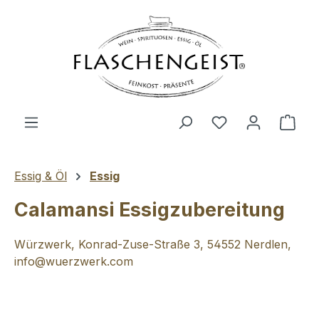
Zum Hauptinhalt springen
Du hast 0 Produ
Ware
Essig & Öl
Essig
Calamansi Essigzubereitung
Würzwerk, Konrad-Zuse-Straße 3, 54552 Nerdlen,
info@wuerzwerk.com
Bildergalerie überspringen