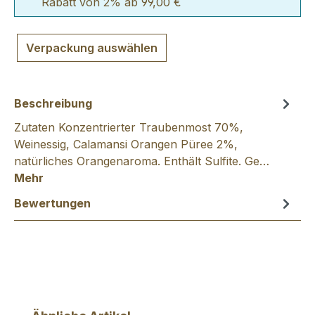
Rabatt von 2% ab 99,00 €
Verpackung auswählen
Beschreibung
Zutaten Konzentrierter Traubenmost 70%,
Weinessig, Calamansi Orangen Püree 2%,
natürliches Orangenaroma. Enthӓlt Sulfite. Ge…
Mehr
Bewertungen
Produktgalerie überspringen