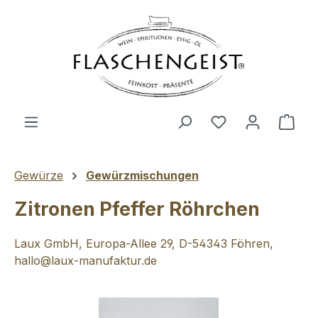
Zum Hauptinhalt springen
Du hast 0 Produ
Ware
Gewürze
Gewürzmischungen
Zitronen Pfeffer Röhrchen
Laux GmbH, Europa-Allee 29, D-54343 Föhren,
hallo@laux-manufaktur.de
Bildergalerie überspringen