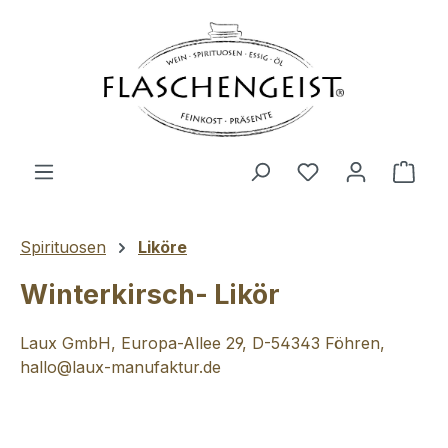
Zum Hauptinhalt springen
Du hast 0 Produ
Ware
Spirituosen
Liköre
Winterkirsch- Likör
Laux GmbH, Europa-Allee 29, D-54343 Föhren,
hallo@laux-manufaktur.de
Bildergalerie überspringen