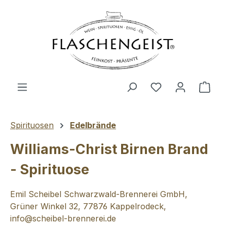
Zum Hauptinhalt springen
Du hast 0 Produ
Ware
Spirituosen
Edelbrände
Williams-Christ Birnen Brand
- Spirituose
Emil Scheibel Schwarzwald-Brennerei GmbH,
Grüner Winkel 32, 77876 Kappelrodeck,
info@scheibel-brennerei.de