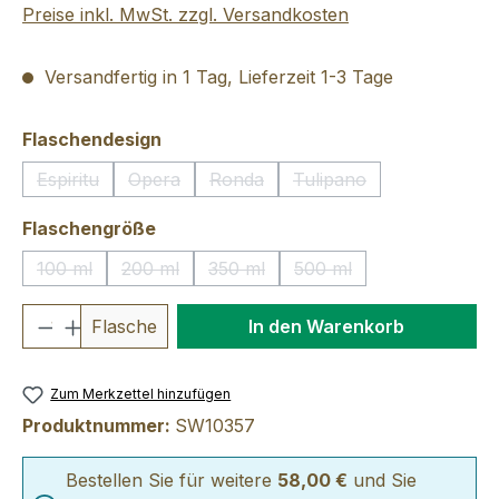
Preise inkl. MwSt. zzgl. Versandkosten
Versandfertig in 1 Tag, Lieferzeit 1-3 Tage
auswählen
Flaschendesign
Espiritu
Opera
Ronda
Tulipano
(Diese Option ist zurzeit nicht verfügbar.)
(Diese Option ist zurzeit nicht verfügbar.)
(Diese Option ist zurzeit nicht verfü
(Diese Option ist zurzei
auswählen
Flaschengröße
100 ml
200 ml
350 ml
500 ml
(Diese Option ist zurzeit nicht verfügbar.)
(Diese Option ist zurzeit nicht verfügbar.)
(Diese Option ist zurzeit nicht verfü
(Diese Option ist zurzeit
Produkt Anzahl: Gib den gewünschten We
Flasche
In den Warenkorb
Zum Merkzettel hinzufügen
Produktnummer:
SW10357
Bestellen Sie für weitere
58,00 €
und Sie