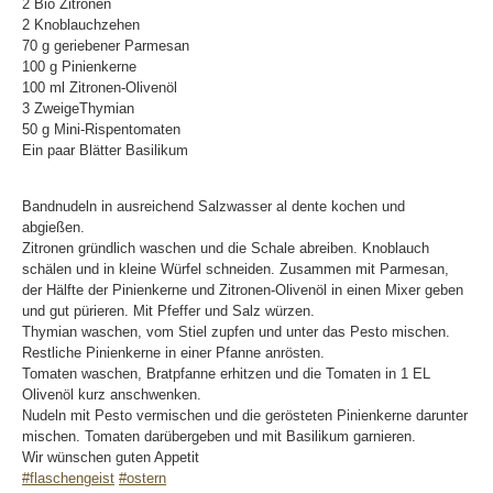
2 Bio Zitronen
2 Knoblauchzehen
70 g geriebener Parmesan
100 g Pinienkerne
100 ml Zitronen-Olivenöl
3 ZweigeThymian
50 g Mini-Rispentomaten
Ein paar Blätter Basilikum
Bandnudeln in ausreichend Salzwasser al dente kochen und
abgießen.
Zitronen gründlich waschen und die Schale abreiben. Knoblauch
schälen und in kleine Würfel schneiden. Zusammen mit Parmesan,
der Hälfte der Pinienkerne und Zitronen-Olivenöl in einen Mixer geben
und gut pürieren. Mit Pfeffer und Salz würzen.
Thymian waschen, vom Stiel zupfen und unter das Pesto mischen.
Restliche Pinienkerne in einer Pfanne anrösten.
Tomaten waschen, Bratpfanne erhitzen und die Tomaten in 1 EL
Olivenöl kurz anschwenken.
Nudeln mit Pesto vermischen und die gerösteten Pinienkerne darunter
mischen. Tomaten darübergeben und mit Basilikum garnieren.
Wir wünschen guten Appetit
#
flaschengeist
#
ostern