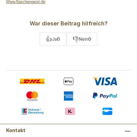
Www.flaschengeist.de
War dieser Beitrag hilfreich?
👍
👎
Ja
0
Nein
0
Kontakt