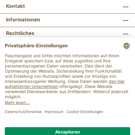
Kontakt
Informationen
Rechtliches
Newsletter abonnieren
Flaschengeist Bonn
Flaschengeist Münster
Alle Preise inkl. gesetzl. Mehrwertsteuer zzgl.
Versandkosten
und ggf. Nachnahmegebühren, wenn
nicht anders angegeben.
Der Mindestbestellwert für einen Einkauf bei uns
beträgt 15,00 €.