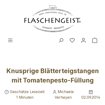
Zum Hauptinhalt springen
Du hast 0 Produ
Ware
Knusprige Blätterteigstangen
mit Tomatenpesto-Füllung
Geschätze Lesezeit:
Michaela
1 Minuten
Verheyen
02.09.2014