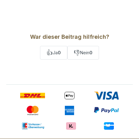
War dieser Beitrag hilfreich?
👍
👎
Ja
0
Nein
0