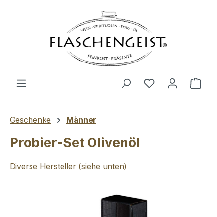
Zum Hauptinhalt springen
Du hast 0 Produ
Ware
Geschenke
Männer
Probier-Set Olivenöl
Diverse Hersteller (siehe unten)
Bildergalerie überspringen