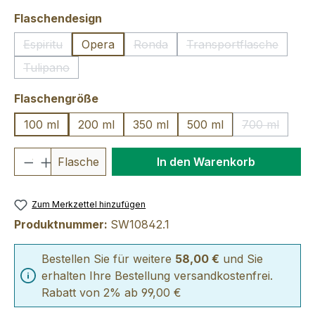
auswählen
Flaschendesign
Espiritu
Opera
Ronda
Transportflasche
(Diese Option ist zurzeit nicht verfügbar.)
(Diese Option ist zurzeit nicht verfü
(Diese Option ist 
Tulipano
(Diese Option ist zurzeit nicht verfügbar.)
auswählen
Flaschengröße
100 ml
200 ml
350 ml
500 ml
700 ml
(Diese Optio
Produkt Anzahl: Gib den gewünschten We
Flasche
In den Warenkorb
Zum Merkzettel hinzufügen
Produktnummer:
SW10842.1
Bestellen Sie für weitere
58,00 €
und Sie
erhalten Ihre Bestellung versandkostenfrei.
Rabatt von 2% ab 99,00 €