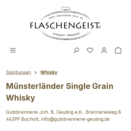
Zum Hauptinhalt springen
Du hast 0 Produ
Ware
Spirituosen
Whisky
Münsterländer Single Grain
Whisky
Gutsbrennerei Joh. B. Geuting e.K.. Brennereiweg 8
46399 Bocholt, info@gutsbrennerei-geuting.de