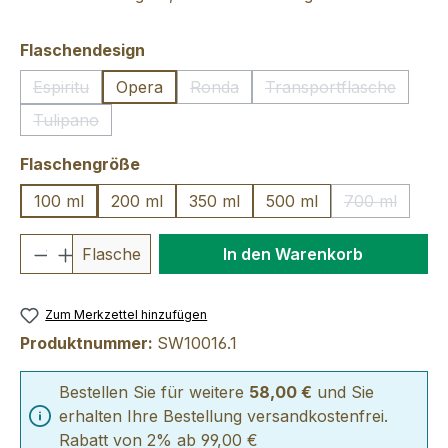
auswählen
Flaschendesign
Espiritu
Opera
Ronda
Transportflasche
(Diese Option ist zurzeit nicht verfügbar.)
(Diese Option ist zurzeit nicht verfü
(Diese Option ist 
Tulipano
(Diese Option ist zurzeit nicht verfügbar.)
auswählen
Flaschengröße
100 ml
200 ml
350 ml
500 ml
700 ml
(Diese Optio
Produkt Anzahl: Gib den gewünschten We
Flasche
In den Warenkorb
Zum Merkzettel hinzufügen
Produktnummer:
SW10016.1
Bestellen Sie für weitere
58,00 €
und Sie
erhalten Ihre Bestellung versandkostenfrei.
Rabatt von 2% ab 99,00 €