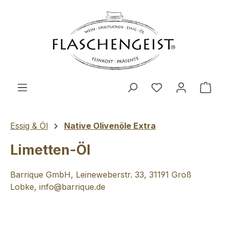
Zum Hauptinhalt springen
Du hast 0 Produ
Ware
Essig & Öl
Native Olivenöle Extra
Limetten-Öl
Barrique GmbH, Leineweberstr. 33, 31191 Groß
Lobke, info@barrique.de
Bildergalerie überspringen