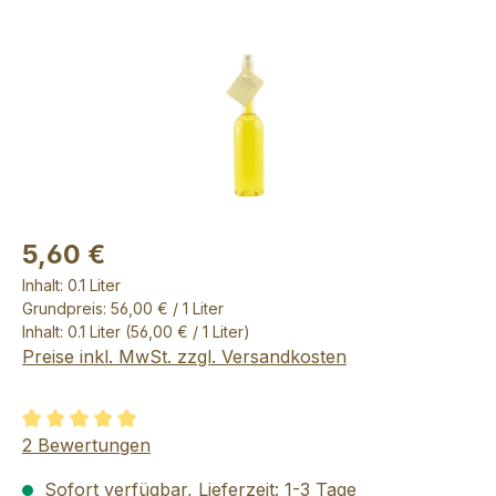
5,60 €
Inhalt:
0.1 Liter
Grundpreis: 56,00 € / 1 Liter
Inhalt:
0.1 Liter
(56,00 € / 1 Liter)
Preise inkl. MwSt. zzgl. Versandkosten
Durchschnittliche Bewertung von 5 von 5 Sternen
2 Bewertungen
Sofort verfügbar, Lieferzeit: 1-3 Tage