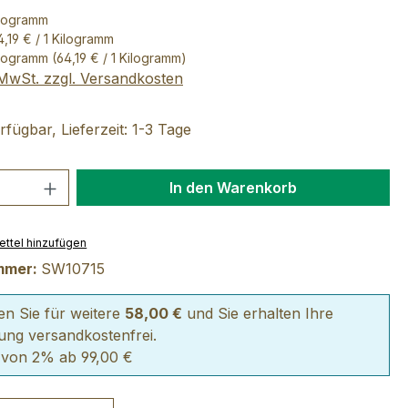
ilogramm
4,19 € / 1 Kilogramm
ilogramm
(64,19 € / 1 Kilogramm)
. MwSt. zzgl. Versandkosten
fügbar, Lieferzeit: 1-3 Tage
 Anzahl: Gib den gewünschten Wert ein 
In den Warenkorb
ttel hinzufügen
mmer:
SW10715
len Sie für weitere
58,00 €
und Sie erhalten Ihre
lung versandkostenfrei.
 von 2% ab 99,00 €