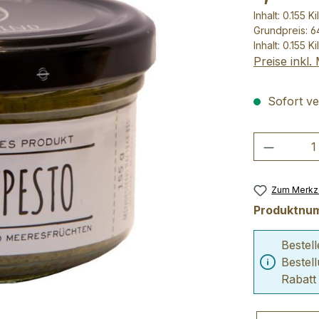
Inhalt:
0.155 K
Grundpreis: 6
Inhalt:
0.155 K
Preise inkl
Sofort ver
Produkt
Zum Merkze
Produktnu
Bestel
Bestel
Rabatt