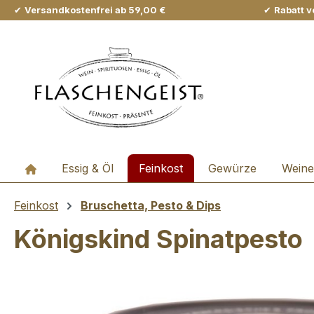
✔
Versandkostenfrei ab 59,00 €
✔
Rabatt v
m Hauptinhalt springen
Zur Suche springen
Zur Hauptnavigation springen
Essig & Öl
Feinkost
Gewürze
Weine
Feinkost
Bruschetta, Pesto & Dips
Königskind Spinatpesto
Bildergalerie überspringen