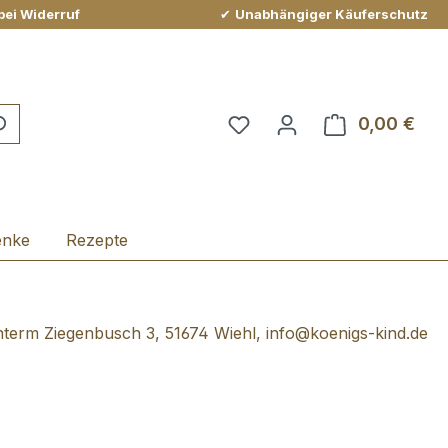
bei Widerruf
✔
Unabhängiger Käuferschutz
Du hast 0 Produkte auf 
0,00 €
Ware
enke
Rezepte
term Ziegenbusch 3, 51674 Wiehl, info@koenigs-kind.de