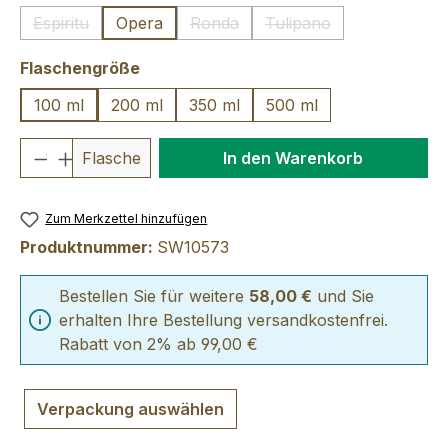
Espiritu
Opera
Ronda
Tulipano
(Diese Option ist zurzeit nicht verfügbar.)
(Diese Option ist zurzeit nicht verfü
(Diese Option ist zurzei
auswählen
Flaschengröße
100 ml
200 ml
350 ml
500 ml
Produkt Anzahl: Gib den gewünschten We
Flasche
In den Warenkorb
Zum Merkzettel hinzufügen
Produktnummer:
SW10573
Bestellen Sie für weitere
58,00 €
und Sie
erhalten Ihre Bestellung versandkostenfrei.
Rabatt von 2% ab 99,00 €
Verpackung auswählen