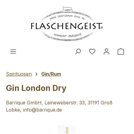
Zum Hauptinhalt springen
Du hast 0 Produ
Ware
Spirituosen
Gin/Rum
Gin London Dry
Barrique GmbH, Leineweberstr. 33, 31191 Groß
Lobke, info@barrique.de
Bildergalerie überspringen