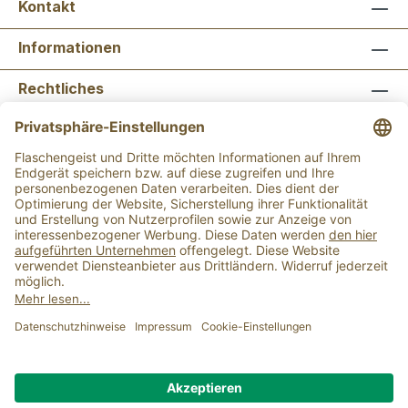
Kontakt
Informationen
Rechtliches
Newsletter abonnieren
Flaschengeist Bonn
Flaschengeist Münster
Alle Preise inkl. gesetzl. Mehrwertsteuer zzgl.
Versandkosten
und ggf. Nachnahmegebühren, wenn
nicht anders angegeben.
Der Mindestbestellwert für einen Einkauf bei uns
beträgt 15,00 €.