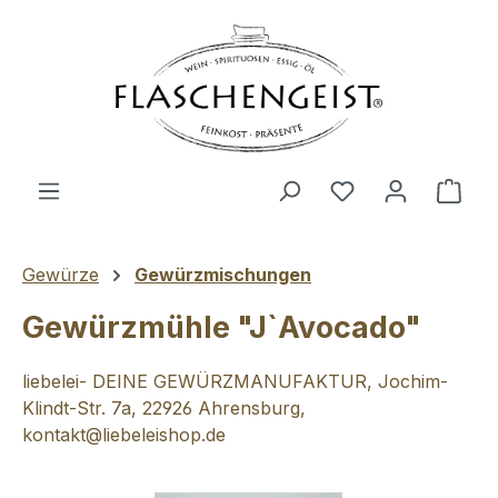
Zum Hauptinhalt springen
Du hast 0 Produ
Ware
Gewürze
Gewürzmischungen
Gewürzmühle "J`Avocado"
liebelei- DEINE GEWÜRZMANUFAKTUR, Jochim-
Klindt-Str. 7a, 22926 Ahrensburg,
kontakt@liebeleishop.de