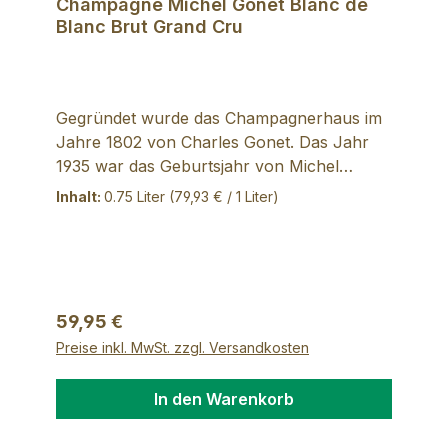
Champagne Michel Gonet Blanc de
Blanc Brut Grand Cru
Gegründet wurde das Champagnerhaus im
Jahre 1802 von Charles Gonet. Das Jahr
1935 war das Geburtsjahr von Michel
Gonet. Bei der Geburt stellte man eine
Inhalt:
0.75 Liter
(79,93 € / 1 Liter)
Verstopfung der Speiseröhre fest, und erst
ein Schluck Champagner ließ ihn wieder
schlucken können. Zitat: „Der Champagner
hat mich gerettet....!“ Das war der Beginn
seiner Leidenschaft für Champagner, die er
Regulärer Preis:
59,95 €
mit seinen drei Kindern teilt. Er berichtet
Preise inkl. MwSt. zzgl. Versandkosten
gern, wie sich die verschiedenen Terroirs
an der Côte Blanche, wo seine Weinberge
In den Warenkorb
liegen, den Charakter seiner schäumenden
Köstlichkeiten beeinflussen. Das