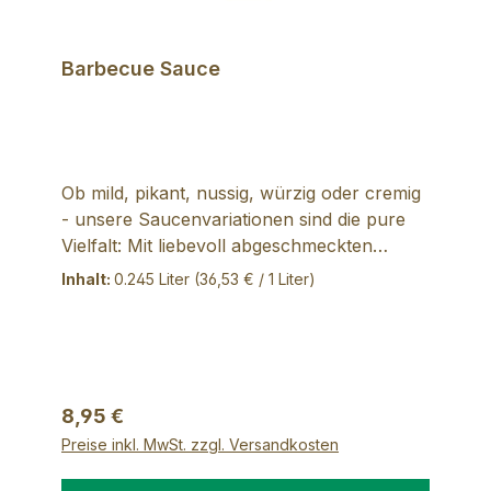
Barbecue Sauce
Ob mild, pikant, nussig, würzig oder cremig
- unsere Saucenvariationen sind die pure
Vielfalt: Mit liebevoll abgeschmeckten
Rezepturen veredeln sie Gerichte gekonnt
Inhalt:
0.245 Liter
(36,53 € / 1 Liter)
und zaubern ihren Geschmack hervor,
ohne ihn zu überdecken. Zusammengestellt
in einer vielseitigen Produktserie finden Sie
so immer die perfekte Begleitung für Ihre
Gerichte - warm oder kalt, Fleisch oder
Regulärer Preis:
8,95 €
Gemüse, zum Grillen oder Kochen. Und mit
Preise inkl. MwSt. zzgl. Versandkosten
dieser Barbecue Sauce haben wir eine
wahre Besonderheit in unserem Sortiment.