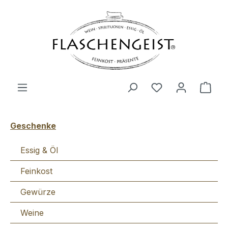
Zum Hauptinhalt springen
Du hast 0 Produ
Ware
Geschenke
Essig & Öl
Feinkost
Gewürze
Weine