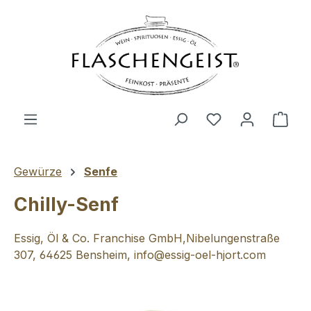
Zum Hauptinhalt springen
Du hast 0 Produ
Ware
Gewürze
Senfe
Chilly-Senf
Essig, Öl & Co. Franchise GmbH,Nibelungenstraße
307, 64625 Bensheim, info@essig-oel-hjort.com
Bildergalerie überspringen