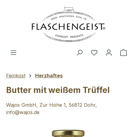
Zum Hauptinhalt springen
Du hast 0 Produ
Ware
Feinkost
Herzhaftes
Butter mit weißem Trüffel
Wajos GmbH, Zur Höhe 1, 56812 Dohr,
info@wajos.de
Bildergalerie überspringen