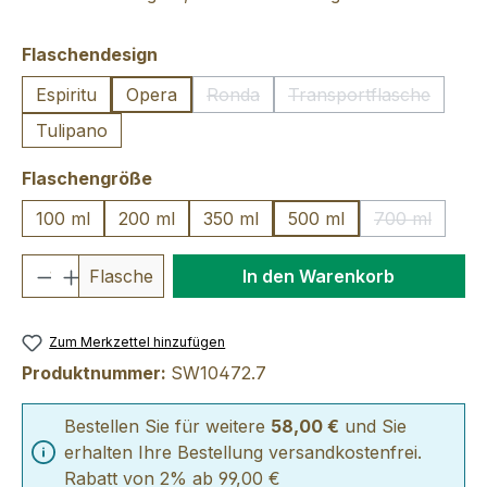
auswählen
Flaschendesign
Espiritu
Opera
Ronda
Transportflasche
(Diese Option ist zurzeit nicht verfü
(Diese Option ist 
Tulipano
auswählen
Flaschengröße
100 ml
200 ml
350 ml
500 ml
700 ml
(Diese Optio
Produkt Anzahl: Gib den gewünschten We
Flasche
In den Warenkorb
Zum Merkzettel hinzufügen
Produktnummer:
SW10472.7
Bestellen Sie für weitere
58,00 €
und Sie
erhalten Ihre Bestellung versandkostenfrei.
Rabatt von 2% ab 99,00 €