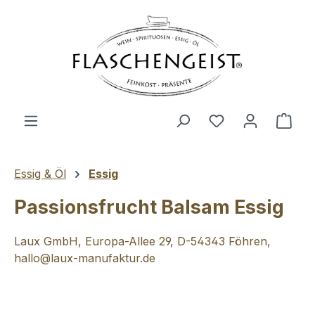
Zum Hauptinhalt springen
Du hast 0 Produ
Ware
Essig & Öl
Essig
Passionsfrucht Balsam Essig
Laux GmbH, Europa-Allee 29, D-54343 Föhren,
hallo@laux-manufaktur.de
Bildergalerie überspringen