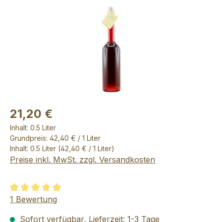
21,20 €
Inhalt:
0.5 Liter
Grundpreis: 42,40 € / 1 Liter
Inhalt:
0.5 Liter
(42,40 € / 1 Liter)
Preise inkl. MwSt. zzgl. Versandkosten
Durchschnittliche Bewertung von 5 von 5 Sternen
1 Bewertung
Sofort verfügbar, Lieferzeit: 1-3 Tage