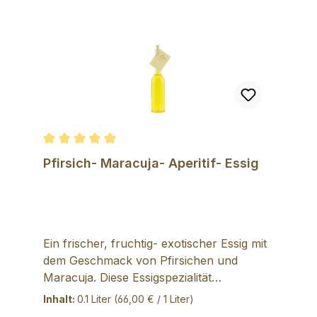
Durchschnittliche Bewertung von 5 von 5 Sternen
Pfirsich- Maracuja- Aperitif- Essig
Ein frischer, fruchtig- exotischer Essig mit
dem Geschmack von Pfirsichen und
Maracuja. Diese Essigspezialität
harmoniert nicht nur mit Zitronen- oder
Inhalt:
0.1 Liter
(66,00 € / 1 Liter)
Limetten- Öl im Salatdressing, sondern