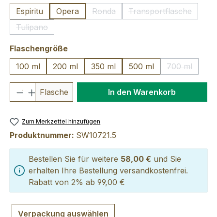
Espiritu
Opera
Ronda
Transportflasche
(Diese Option ist zurzeit nicht verfü
(Diese Option ist 
Tulipano
(Diese Option ist zurzeit nicht verfügbar.)
auswählen
Flaschengröße
100 ml
200 ml
350 ml
500 ml
700 ml
(Diese Optio
Produkt Anzahl: Gib den gewünschten We
Flasche
In den Warenkorb
Zum Merkzettel hinzufügen
Produktnummer:
SW10721.5
Bestellen Sie für weitere
58,00 €
und Sie
erhalten Ihre Bestellung versandkostenfrei.
Rabatt von 2% ab 99,00 €
Verpackung auswählen