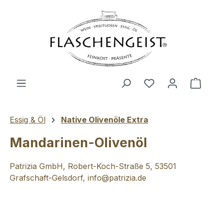
Zum Hauptinhalt springen
Du hast 0 Produ
Ware
Essig & Öl
Native Olivenöle Extra
Mandarinen-Olivenöl
Patrizia GmbH, Robert-Koch-Straße 5, 53501
Grafschaft-Gelsdorf, info@patrizia.de
Bildergalerie überspringen