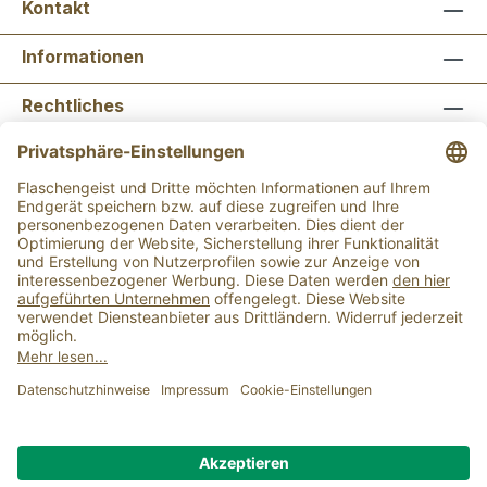
Kontakt
Informationen
Rechtliches
Newsletter abonnieren
Flaschengeist Bonn
Flaschengeist Münster
Alle Preise inkl. gesetzl. Mehrwertsteuer zzgl.
Versandkosten
und ggf. Nachnahmegebühren, wenn
nicht anders angegeben.
Der Mindestbestellwert für einen Einkauf bei uns
beträgt 15,00 €.