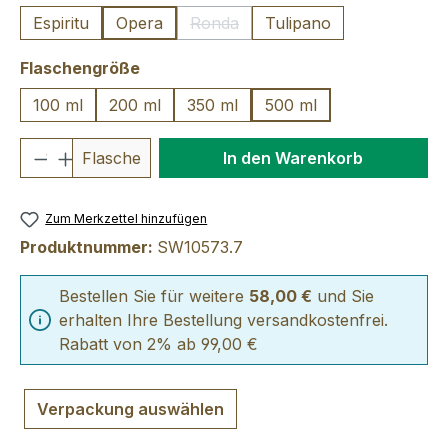
Espiritu
Opera
Ronda
Tulipano
(Diese Option ist zurzeit nicht verfü
auswählen
Flaschengröße
100 ml
200 ml
350 ml
500 ml
Produkt Anzahl: Gib den gewünschten We
Flasche
In den Warenkorb
Zum Merkzettel hinzufügen
Produktnummer:
SW10573.7
Bestellen Sie für weitere
58,00 €
und Sie
erhalten Ihre Bestellung versandkostenfrei.
Rabatt von 2% ab 99,00 €
Verpackung auswählen