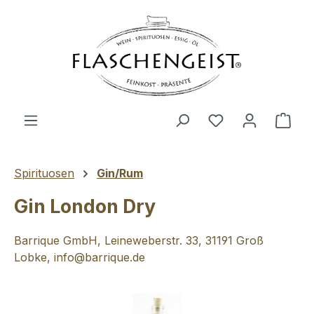
Zum Hauptinhalt springen
Du hast 0 Produ
Ware
Spirituosen
Gin/Rum
Gin London Dry
Barrique GmbH, Leineweberstr. 33, 31191 Groß
Lobke, info@barrique.de
Bildergalerie überspringen