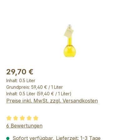
29,70 €
Inhalt:
0.5 Liter
Grundpreis: 59,40 € / 1 Liter
Inhalt:
0.5 Liter
(59,40 € / 1 Liter)
Preise inkl. MwSt. zzgl. Versandkosten
Durchschnittliche Bewertung von 4.92 von 5 Sternen
6 Bewertungen
Sofort verfügbar, Lieferzeit: 1-3 Tage