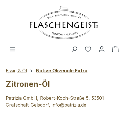
Zum Hauptinhalt springen
Du hast 0 Produ
Ware
Essig & Öl
Native Olivenöle Extra
Zitronen-Öl
Patrizia GmbH, Robert-Koch-Straße 5, 53501
Grafschaft-Gelsdorf, info@patrizia.de
Bildergalerie überspringen