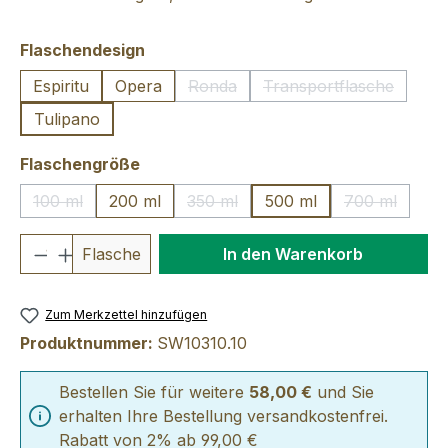
auswählen
Flaschendesign
Espiritu
Opera
Ronda
Transportflasche
(Diese Option ist zurzeit nicht verfü
(Diese Option ist z
Tulipano
auswählen
Flaschengröße
100 ml
200 ml
350 ml
500 ml
700 ml
(Diese Option ist zurzeit nicht verfügbar.)
(Diese Option ist zurzeit nicht verfü
(Diese Optio
Produkt Anzahl: Gib den gewünschten We
Flasche
In den Warenkorb
Zum Merkzettel hinzufügen
Produktnummer:
SW10310.10
Bestellen Sie für weitere
58,00 €
und Sie
erhalten Ihre Bestellung versandkostenfrei.
Rabatt von 2% ab 99,00 €