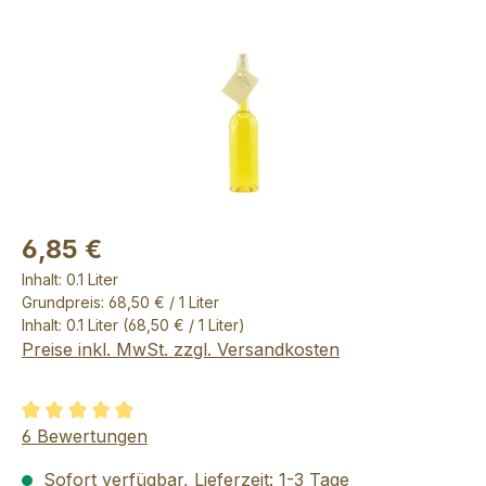
6,85 €
Inhalt:
0.1 Liter
Grundpreis: 68,50 € / 1 Liter
Inhalt:
0.1 Liter
(68,50 € / 1 Liter)
Preise inkl. MwSt. zzgl. Versandkosten
Durchschnittliche Bewertung von 4.92 von 5 Sternen
6 Bewertungen
Sofort verfügbar, Lieferzeit: 1-3 Tage