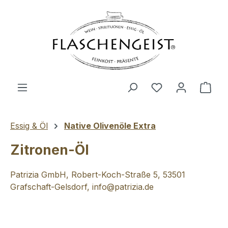
Zum Hauptinhalt springen
Du hast 0 Produ
Ware
Essig & Öl
Native Olivenöle Extra
Zitronen-Öl
Patrizia GmbH, Robert-Koch-Straße 5, 53501
Grafschaft-Gelsdorf, info@patrizia.de
Bildergalerie überspringen