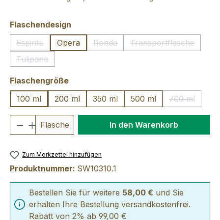
auswählen
Flaschendesign
Espiritu
Opera
Ronda
Transportflasche
(Diese Option ist zurzeit nicht verfügbar.)
(Diese Option ist zurzeit nicht verfü
(Diese Option ist 
Tulipano
(Diese Option ist zurzeit nicht verfügbar.)
auswählen
Flaschengröße
100 ml
200 ml
350 ml
500 ml
700 ml
(Diese Optio
Produkt Anzahl: Gib den gewünschten We
Flasche
In den Warenkorb
Zum Merkzettel hinzufügen
Produktnummer:
SW10310.1
Bestellen Sie für weitere
58,00 €
und Sie
erhalten Ihre Bestellung versandkostenfrei.
Rabatt von 2% ab 99,00 €