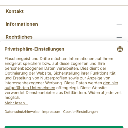
Kontakt
Informationen
Rechtliches
Newsletter abonnieren
Flaschengeist Bonn
Flaschengeist Münster
Alle Preise inkl. gesetzl. Mehrwertsteuer zzgl.
Versandkosten
und ggf. Nachnahmegebühren, wenn
nicht anders angegeben.
Der Mindestbestellwert für einen Einkauf bei uns
beträgt 15,00 €.