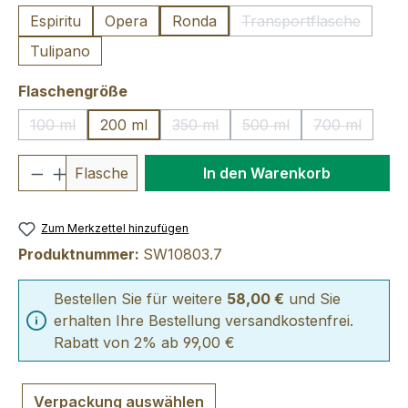
Espiritu
Opera
Ronda
Transportflasche
(Diese Option ist 
Tulipano
auswählen
Flaschengröße
100 ml
200 ml
350 ml
500 ml
700 ml
(Diese Option ist zurzeit nicht verfügbar.)
(Diese Option ist zurzeit nicht verfü
(Diese Option ist zurzei
(Diese Optio
Produkt Anzahl: Gib den gewünschten We
Flasche
In den Warenkorb
Zum Merkzettel hinzufügen
Produktnummer:
SW10803.7
Bestellen Sie für weitere
58,00 €
und Sie
erhalten Ihre Bestellung versandkostenfrei.
Rabatt von 2% ab 99,00 €
Verpackung auswählen