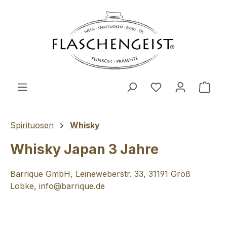
Zum Hauptinhalt springen
Du hast 0 Produ
Ware
Spirituosen
Whisky
Whisky Japan 3 Jahre
Barrique GmbH, Leineweberstr. 33, 31191 Groß
Lobke, info@barrique.de
Bildergalerie überspringen