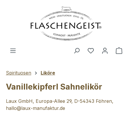
Zum Hauptinhalt springen
Du hast 0 Produ
Ware
Spirituosen
Liköre
Vanillekipferl Sahnelikör
Laux GmbH, Europa-Allee 29, D-54343 Föhren,
hallo@laux-manufaktur.de
Bildergalerie überspringen