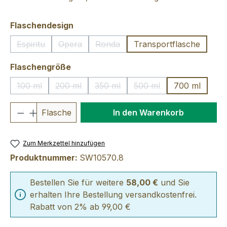
auswählen
Flaschendesign
Espiritu
Opera
Ronda
Transportflasche
(Diese Option ist zurzeit nicht verfügbar.)
(Diese Option ist zurzeit nicht verfügbar.)
(Diese Option ist zurzeit nicht verfü
auswählen
Flaschengröße
100 ml
200 ml
350 ml
500 ml
700 ml
(Diese Option ist zurzeit nicht verfügbar.)
(Diese Option ist zurzeit nicht verfügbar.)
(Diese Option ist zurzeit nicht verfü
(Diese Option ist zurzeit
Produkt Anzahl: Gib den gewünschten We
Flasche
In den Warenkorb
Zum Merkzettel hinzufügen
Produktnummer:
SW10570.8
Bestellen Sie für weitere
58,00 €
und Sie
erhalten Ihre Bestellung versandkostenfrei.
Rabatt von 2% ab 99,00 €