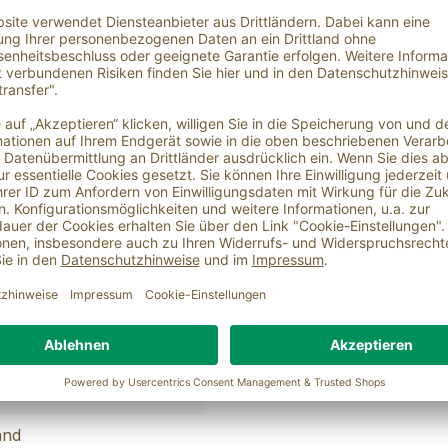
ariantionen. Wunderbar für alle gemischten und Rohkosts
ulör, Tomatenmarkaroma 1%, Aroma, Antioxidationsmittel (K
and