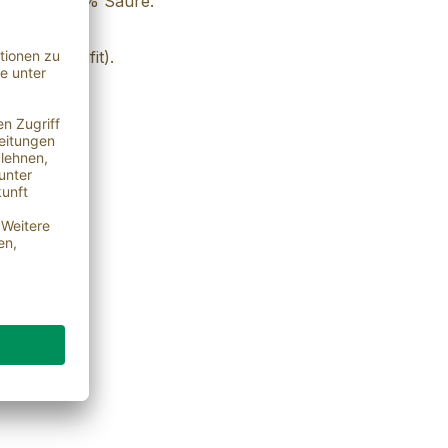
alate bei 5 % Säure.
aliumdisulfit).