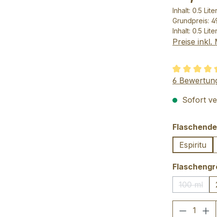
Inhalt:
0.5 Lite
Grundpreis: 49
Inhalt:
0.5 Lite
Preise inkl
Durchschnit
6 Bewertun
Sofort ver
Flaschende
Espiritu
Flascheng
100 ml
(Diese O
Produkt