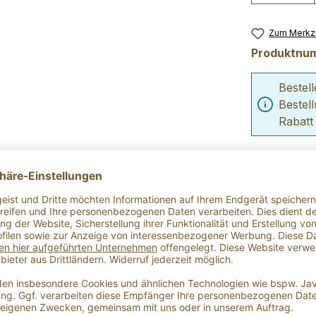
Zum Merkze
Produktnu
Bestel
Bestel
Rabatt
Verpacku
en-Balsam-Essig"
sive Aroma sonnengereifter Strauchtomaten verleiht diesem 