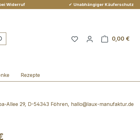
bei Widerruf
✔
Unabhängiger Käuferschutz
Du hast 0 Produkte auf 
0,00 €
Ware
enke
Rezepte
-Allee 29, D-54343 Föhren, hallo@laux-manufaktur.de
€