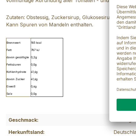
vollmundige Abrundung aller Tomaten - und Mozarella-V
Zutaten: Obstessig, Zuckersirup, Glukosesirup, Zuckerk
Kann Spuren von Mandeln enthalten.
Brennwert
185 kcal
Fett
787 kJ
davon gesättigte
0,2g
Fettsäuren
0,0g
Kohlenhydrate
41,6g
davon Zucker
41,6g
Eiweiß
0,4g
Salz
0,0g
Geschmack:
fruchtig
Herkunftsland:
Deutschl