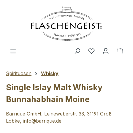
Zum Hauptinhalt springen
Du hast 0 Produ
Ware
Spirituosen
Whisky
Single Islay Malt Whisky
Bunnahabhain Moine
Barrique GmbH, Leineweberstr. 33, 31191 Groß
Lobke, info@barrique.de