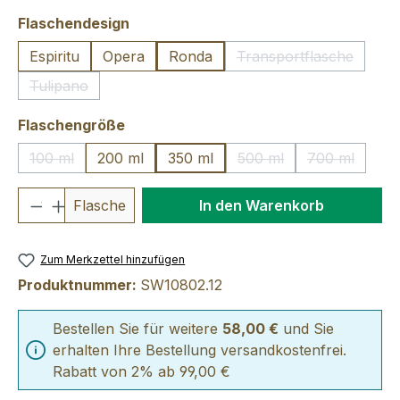
auswählen
Flaschendesign
Espiritu
Opera
Ronda
Transportflasche
(Diese Option ist 
Tulipano
(Diese Option ist zurzeit nicht verfügbar.)
auswählen
Flaschengröße
100 ml
200 ml
350 ml
500 ml
700 ml
(Diese Option ist zurzeit nicht verfügbar.)
(Diese Option ist zurzei
(Diese Optio
Produkt Anzahl: Gib den gewünschten We
Flasche
In den Warenkorb
Zum Merkzettel hinzufügen
Produktnummer:
SW10802.12
Bestellen Sie für weitere
58,00 €
und Sie
erhalten Ihre Bestellung versandkostenfrei.
Rabatt von 2% ab 99,00 €