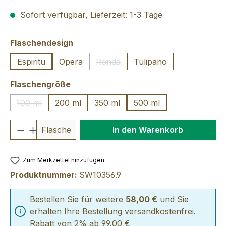
Sofort verfügbar, Lieferzeit: 1-3 Tage
auswählen
Flaschendesign
Espiritu
Opera
Ronda
Tulipano
(Diese Option ist zurzeit nicht verfü
auswählen
Flaschengröße
100 ml
200 ml
350 ml
500 ml
(Diese Option ist zurzeit nicht verfügbar.)
Produkt Anzahl: Gib den gewünschten We
Flasche
In den Warenkorb
Zum Merkzettel hinzufügen
Produktnummer:
SW10356.9
Bestellen Sie für weitere
58,00 €
und Sie
erhalten Ihre Bestellung versandkostenfrei.
Rabatt von 2% ab 99,00 €