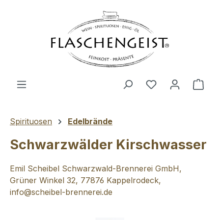
Zum Hauptinhalt springen
Du hast 0 Produ
Ware
Spirituosen
Edelbrände
Schwarzwälder Kirschwasser
Emil Scheibel Schwarzwald-Brennerei GmbH,
Grüner Winkel 32, 77876 Kappelrodeck,
info@scheibel-brennerei.de