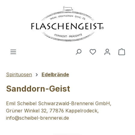
Zum Hauptinhalt springen
Du hast 0 Produ
Ware
Spirituosen
Edelbrände
Sanddorn-Geist
Emil Scheibel Schwarzwald-Brennerei GmbH,
Grüner Winkel 32, 77876 Kappelrodeck,
info@scheibel-brennerei.de