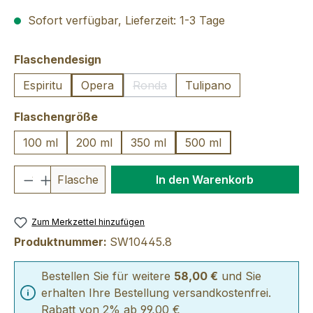
Sofort verfügbar, Lieferzeit: 1-3 Tage
auswählen
Flaschendesign
Espiritu
Opera
Ronda
Tulipano
(Diese Option ist zurzeit nicht verfü
auswählen
Flaschengröße
100 ml
200 ml
350 ml
500 ml
Produkt Anzahl: Gib den gewünschten We
Flasche
In den Warenkorb
Zum Merkzettel hinzufügen
Produktnummer:
SW10445.8
Bestellen Sie für weitere
58,00 €
und Sie
erhalten Ihre Bestellung versandkostenfrei.
Rabatt von 2% ab 99,00 €