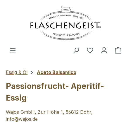
Zum Hauptinhalt springen
Du hast 0 Produ
Ware
Essig & Öl
Aceto Balsamico
Passionsfrucht- Aperitif-
Essig
Wajos GmbH, Zur Höhe 1, 56812 Dohr,
info@wajos.de