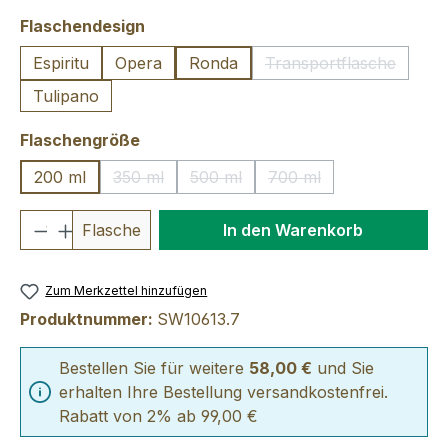
auswählen
Flaschendesign
Espiritu
Opera
Ronda
Transportflasche
(Diese Option ist 
Tulipano
auswählen
Flaschengröße
200 ml
350 ml
500 ml
700 ml
(Diese Option ist zurzeit nicht verfügbar.)
(Diese Option ist zurzeit nicht verfü
(Diese Option ist zurzei
Produkt Anzahl: Gib den gewünschten We
Flasche
In den Warenkorb
Zum Merkzettel hinzufügen
Produktnummer:
SW10613.7
Bestellen Sie für weitere
58,00 €
und Sie
erhalten Ihre Bestellung versandkostenfrei.
Rabatt von 2% ab 99,00 €