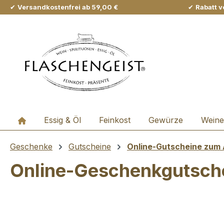
✔
Versandkostenfrei ab 59,00 €
✔
Rabatt v
m Hauptinhalt springen
Zur Suche springen
Zur Hauptnavigation springen
Essig & Öl
Feinkost
Gewürze
Weine
Geschenke
Gutscheine
Online-Gutscheine zum
Online-Geschenkgutsch
Bildergalerie überspringen