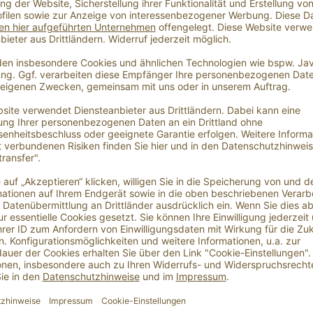
e-Geschenkgutschein Vatertag 
unserem Geschenkgutschein Vatertag,
reude machen.
bar
Versandkosten
bar) an Ihre E-Mail Adresse