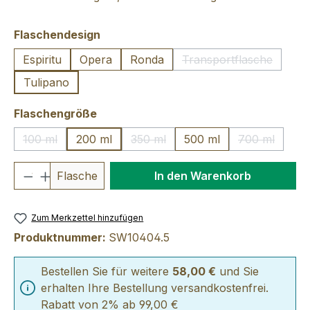
auswählen
Flaschendesign
Espiritu
Opera
Ronda
Transportflasche
(Diese Option ist z
Tulipano
auswählen
Flaschengröße
100 ml
200 ml
350 ml
500 ml
700 ml
(Diese Option ist zurzeit nicht verfügbar.)
(Diese Option ist zurzeit nicht verfü
(Diese Optio
Produkt Anzahl: Gib den gewünschten We
Flasche
In den Warenkorb
Zum Merkzettel hinzufügen
Produktnummer:
SW10404.5
Bestellen Sie für weitere
58,00 €
und Sie
erhalten Ihre Bestellung versandkostenfrei.
Rabatt von 2% ab 99,00 €