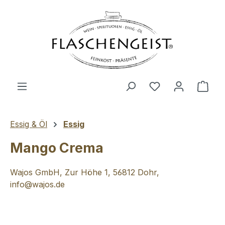
Zum Hauptinhalt springen
Du hast 0 Produ
Ware
Essig & Öl
Essig
Mango Crema
Wajos GmbH, Zur Höhe 1, 56812 Dohr,
info@wajos.de
Bildergalerie überspringen