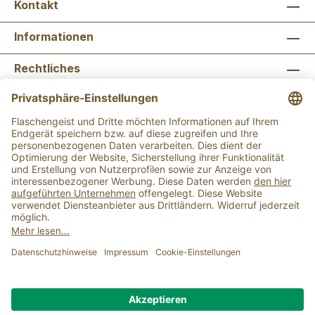
Kontakt
Informationen
Rechtliches
Newsletter abonnieren
Flaschengeist Bonn
Flaschengeist Münster
Alle Preise inkl. gesetzl. Mehrwertsteuer zzgl.
Versandkosten
und ggf. Nachnahmegebühren, wenn
nicht anders angegeben.
Der Mindestbestellwert für einen Einkauf bei uns
beträgt 15,00 €.