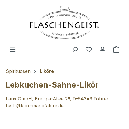
Zum Hauptinhalt springen
Du hast 0 Produ
Ware
Spirituosen
Liköre
Lebkuchen-Sahne-Likör
Laux GmbH, Europa-Allee 29, D-54343 Föhren,
hallo@laux-manufaktur.de
Bildergalerie überspringen