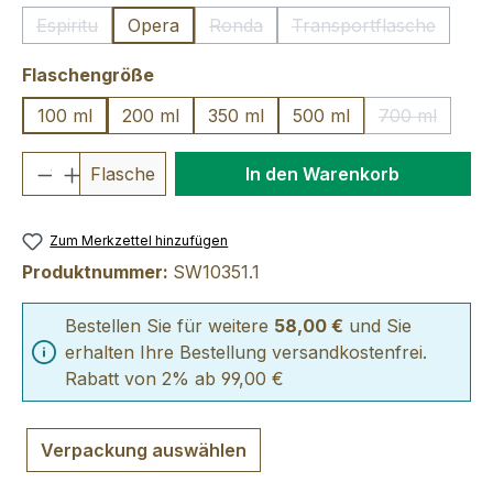
Espiritu
Opera
Ronda
Transportflasche
(Diese Option ist zurzeit nicht verfügbar.)
(Diese Option ist zurzeit nicht verfü
(Diese Option ist 
auswählen
Flaschengröße
100 ml
200 ml
350 ml
500 ml
700 ml
(Diese Optio
Produkt Anzahl: Gib den gewünschten We
Flasche
In den Warenkorb
Zum Merkzettel hinzufügen
Produktnummer:
SW10351.1
Bestellen Sie für weitere
58,00 €
und Sie
erhalten Ihre Bestellung versandkostenfrei.
Rabatt von 2% ab 99,00 €
Verpackung auswählen