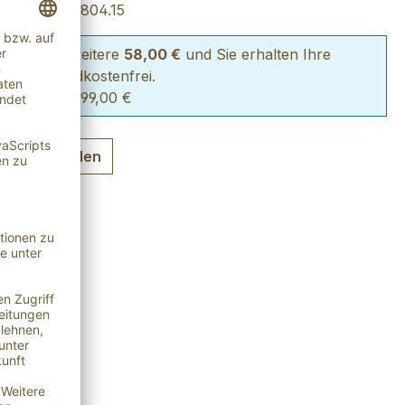
mmer:
SW10804.15
len Sie für weitere
58,00 €
und Sie erhalten Ihre
lung versandkostenfrei.
 von 2% ab 99,00 €
ng auswählen