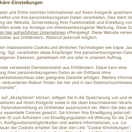
Produktnu
Bestel
Bestel
Rabatt
Verpacku
 Brunello Rosé"