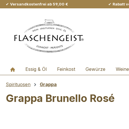
✔
Versandkostenfrei ab 59,00 €
✔
Rabatt v
m Hauptinhalt springen
Zur Suche springen
Zur Hauptnavigation springen
Essig & Öl
Feinkost
Gewürze
Weine
Spirituosen
Grappa
Grappa Brunello Rosé
Bildergalerie überspringen