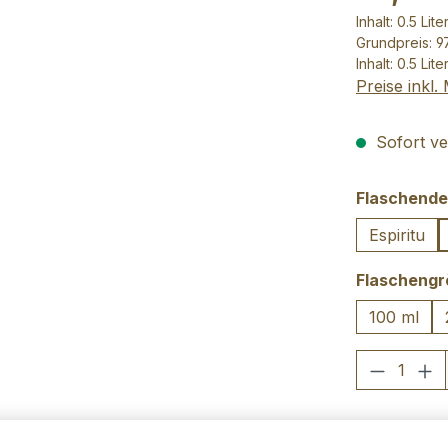
Inhalt:
0.5 Lite
Grundpreis: 97
Inhalt:
0.5 Lite
Preise inkl
Sofort ver
Flaschende
Espiritu
Flascheng
100 ml
Produkt
Zum Merkze