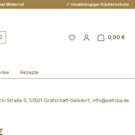
bei Widerruf
✔
Unabhängiger Käuferschutz
Du hast 0 Produkte auf 
0,00 €
Ware
enke
Rezepte
h-Straße 5, 53501 Grafschaft-Gelsdorf, info@patrizia.de
€