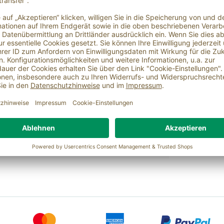
 Traubenmostkonzentrat) (SULFITE), Zuckerrübensirup, Zucker, Brannt
fruchtig, mild
Deutschland
3%