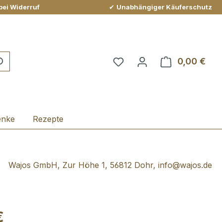
bei Widerruf
✔
Unabhängiger Käuferschutz
Du hast 0 Produkte auf 
0,00 €
Ware
enke
Rezepte
Wajos GmbH, Zur Höhe 1, 56812 Dohr, info@wajos.de
€