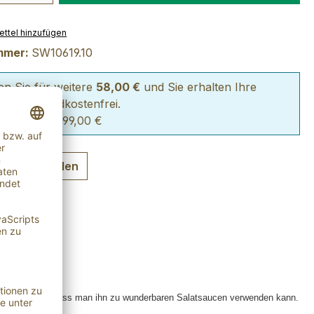
ttel hinzufügen
mmer:
SW10619.10
len Sie für weitere
58,00 €
und Sie erhalten Ihre
lung versandkostenfrei.
 von 2% ab 99,00 €
ng auswählen
ild und lecker, dass man ihn zu wunderbaren Salatsaucen verwenden kann.
.