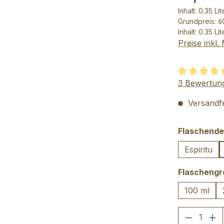
Inhalt:
0.35 Lit
Grundpreis: 60
Inhalt:
0.35 Li
Preise inkl
Durchschnit
3 Bewertun
Versandfer
Flaschende
Espiritu
Flascheng
100 ml
Produkt