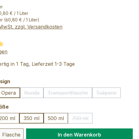
er
,80 € / 1 Liter
ter
(60,80 € / 1 Liter)
. MwSt. zzgl. Versandkosten
tliche Bewertung von 5 von 5 Sternen
gen
tig in 1 Tag, Lieferzeit 1-3 Tage
auswählen
sign
Opera
Ronda
Transportflasche
Tulipano
(Diese Option ist zurzeit nicht verfügbar.)
(Diese Option ist zurzeit nicht verf
(Diese Option is
auswählen
röße
200 ml
350 ml
500 ml
700 ml
(Diese Option ist zurzeit nich
 Anzahl: Gib den gewünschten Wert ein 
Flasche
In den Warenkorb