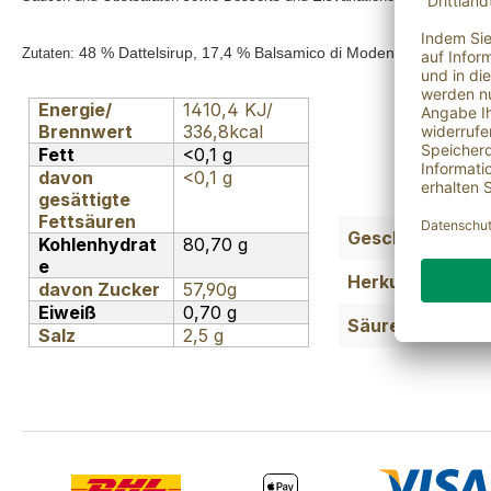
48 % Dattelsirup, 17,4 % Balsamico di Modena (Weinessig,
Zutaten:
Energie/
1410,4 KJ/
Brennwert
336,8kcal
Fett
<0,1 g
davon
<0,1 g
gesättigte
Fettsäuren
Geschmack:
Kohlenhydrat
80,70 g
e
Herkunftsland:
davon Zucker
57,90g
Eiweiß
0,70 g
Säuregehalt:
Salz
2,5 g