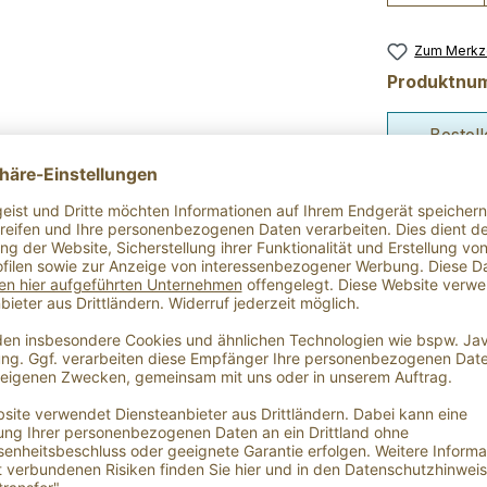
Zum Merkze
Produktnu
Bestel
Bestel
Rabatt
Verpacku
 Dattel- Crema Balsamico"
äuerlicher Note - so könnte man diesen feinen Essig beschreiben. Dabei so m
etzten Pfiff. Wunderbar auch zu Käse und einem Glas Wein - mit nur 3% Säure