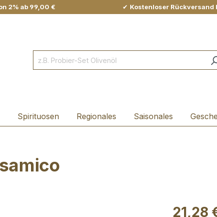
on 2% ab 99,00 €
✔
Kostenloser Rückversand 
Spirituosen
Regionales
Saisonales
Gesch
lsamico
21,28 