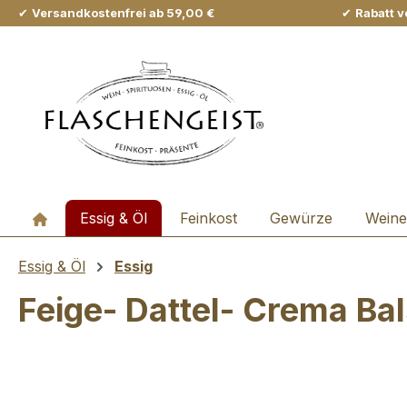
✔
Versandkostenfrei ab 59,00 €
✔
Rabatt v
m Hauptinhalt springen
Zur Suche springen
Zur Hauptnavigation springen
Essig & Öl
Feinkost
Gewürze
Weine
Essig & Öl
Essig
Feige- Dattel- Crema Ba
Bildergalerie überspringen