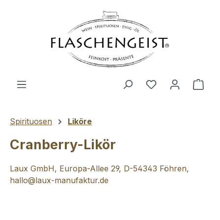
Zum Hauptinhalt springen
Du hast 0 Produ
Ware
Spirituosen
Liköre
Cranberry-Likör
Laux GmbH, Europa-Allee 29, D-54343 Föhren,
hallo@laux-manufaktur.de
Bildergalerie überspringen