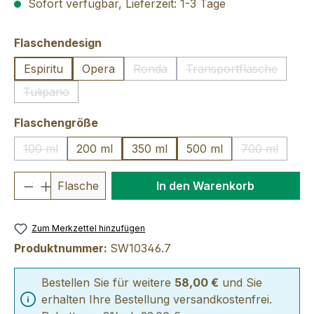
Sofort verfügbar, Lieferzeit: 1-3 Tage
auswählen
Flaschendesign
Espiritu
Opera
Ronda
Transportflasche
(Diese Option ist zurzeit nicht verfü
(Diese Option ist 
Tulipano
(Diese Option ist zurzeit nicht verfügbar.)
auswählen
Flaschengröße
100 ml
200 ml
350 ml
500 ml
700 ml
(Diese Option ist zurzeit nicht verfügbar.)
(Diese Optio
Produkt Anzahl: Gib den gewünschten We
Flasche
In den Warenkorb
Zum Merkzettel hinzufügen
Produktnummer:
SW10346.7
Bestellen Sie für weitere
58,00 €
und Sie
erhalten Ihre Bestellung versandkostenfrei.