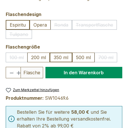
auswählen
Flaschendesign
Espiritu
Opera
Ronda
Transportflasche
(Diese Option ist zurzeit nicht verfü
(Diese Option ist 
Tulipano
(Diese Option ist zurzeit nicht verfügbar.)
auswählen
Flaschengröße
100 ml
200 ml
350 ml
500 ml
700 ml
(Diese Option ist zurzeit nicht verfügbar.)
(Diese Optio
Produkt Anzahl: Gib den gewünschten We
Flasche
In den Warenkorb
Zum Merkzettel hinzufügen
Produktnummer:
SW10469.6
Bestellen Sie für weitere
58,00 €
und Sie
erhalten Ihre Bestellung versandkostenfrei.
Rabatt von 2% ab 99,00 €