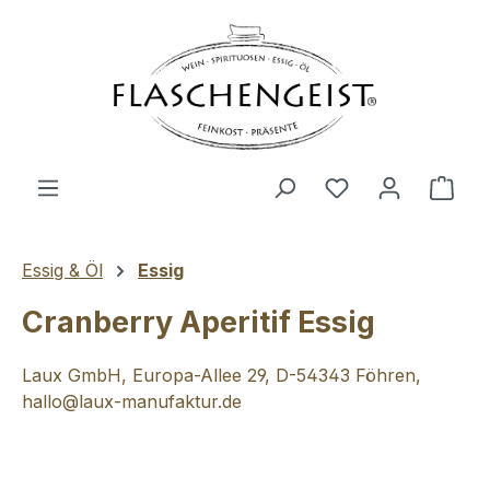
Zum Hauptinhalt springen
Du hast 0 Produ
Ware
Essig & Öl
Essig
Cranberry Aperitif Essig
Laux GmbH, Europa-Allee 29, D-54343 Föhren,
hallo@laux-manufaktur.de
Bildergalerie überspringen