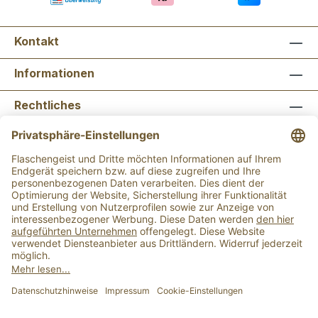
Aprikosen, Rosinen, Gewürzmischung
Baharat (Paprika, Cumin, Pfeffer, Nigella,
Kontakt
Piment, Nelken, Koriander, Muskat, Zimt,
Knoblauch, Kardamom), Petersilie, Minze
Informationen
Nährwerte pro 100g:Energie
1345kJ/321kcalFett 2,1g davon gesättigte
Rechtliches
Fettsäuren 0,5gKohlenhydrate 63gZucker
1,7gEiweiß 11,2gSalz 0 g
Newsletter abonnieren
Flaschengeist Bonn
Flaschengeist Münster
Alle Preise inkl. gesetzl. Mehrwertsteuer zzgl.
Versandkosten
und ggf. Nachnahmegebühren, wenn
nicht anders angegeben.
Der Mindestbestellwert für einen Einkauf bei uns