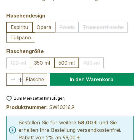
auswählen
Flaschendesign
Espiritu
Opera
Ronda
Transportflasche
(Diese Option ist zurzeit nicht verfü
(Diese Option ist 
Tulipano
auswählen
Flaschengröße
100 ml
350 ml
500 ml
700 ml
(Diese Option ist zurzeit nicht verfügbar.)
(Diese Option ist zurzei
Produkt Anzahl: Gib den gewünschten We
Flasche
In den Warenkorb
Zum Merkzettel hinzufügen
Produktnummer:
SW10316.9
Bestellen Sie für weitere
58,00 €
und Sie
erhalten Ihre Bestellung versandkostenfrei.
Rabatt von 2% ab 99,00 €