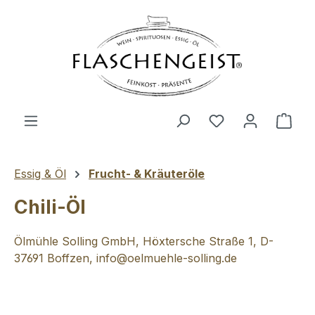
Zum Hauptinhalt springen
Du hast 0 Produ
Ware
Essig & Öl
Frucht- & Kräuteröle
Chili-Öl
Ölmühle Solling GmbH, Höxtersche Straße 1, D-
37691 Boffzen, info@oelmuehle-solling.de
Bildergalerie überspringen